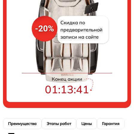
Скидка по
-20%
предварительной
записи на сайте
Цены на ремонт
Конец акции
01:13:40
Преимущества
Этапы работ
Цены
Гарантия
М