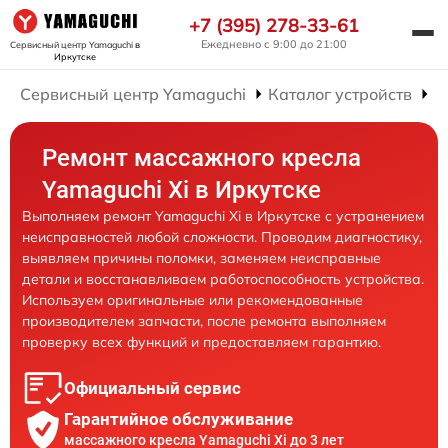
+7 (395) 278-33-61
Ежедневно с 9:00 до 21:00
Сервисный центр Yamaguchi
в
Иркутске
Сервисный центр Yamaguchi
Каталог устройств
Р
Ремонт массажного кресла
Yamaguchi Xi в Иркутске
Выполняем ремонт Yamaguchi Xi в Иркутске с устранением
неисправностей любой сложности. Проводим диагностику,
выявляем причины поломки, заменяем неисправные
детали и восстанавливаем работоспособность устройства.
Используем оригинальные или рекомендованные
производителем запчасти, после ремонта выполняем
проверку всех функций и предоставляем гарантию.
Официальный сервис
Гарантийное обслуживание
массажного кресла Yamaguchi Xi до 3 лет