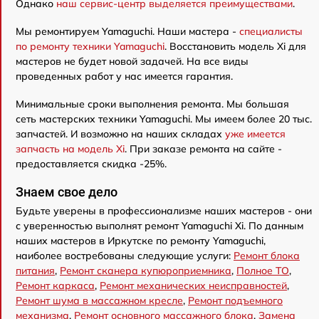
Однако
наш сервис-центр выделяется преимуществами
.
Мы ремонтируем Yamaguchi. Наши мастера -
специалисты
по ремонту техники Yamaguchi
. Восстановить модель Xi для
мастеров не будет новой задачей. На все виды
проведенных работ у нас имеется гарантия.
Минимальные сроки выполнения ремонта. Мы большая
сеть мастерских техники Yamaguchi. Мы имеем более 20 тыс.
запчастей. И возможно на наших складах
уже имеется
запчасть на модель Xi
. При заказе ремонта на сайте -
предоставляется скидка -25%.
Знаем свое дело
Будьте уверены в профессионализме наших мастеров - они
с уверенностью выполнят ремонт Yamaguchi Xi. По данным
наших мастеров в Иркутске по ремонту Yamaguchi,
наиболее востребованы следующие услуги:
Ремонт блока
питания
,
Ремонт сканера купюроприемника
,
Полное ТО
,
Ремонт каркаса
,
Ремонт механических неисправностей
,
Ремонт шума в массажном кресле
,
Ремонт подъемного
механизма
,
Ремонт основного массажного блока
,
Замена